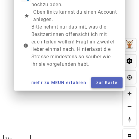
hochzuladen.
Oben links kannst du einen Account
star
anlegen.
Bitte nehmt nur das mit, was die
Besitzer:innen offensichtlich mit
euch teilen wollen! Fragt im Zweifel
info
lieber einmal nach. Hinterlasst die
Strasse mindestens so sauber wie
ihr sie vorgefunden habt.
mehr zu MEUN erfahren
zur Karte
chat
2 km