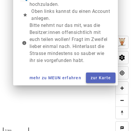
hochzuladen.
Oben links kannst du einen Account
star
anlegen.
Bitte nehmt nur das mit, was die
Besitzer:innen offensichtlich mit
euch teilen wollen! Fragt im Zweifel
info
lieber einmal nach. Hinterlasst die
Strasse mindestens so sauber wie
ihr sie vorgefunden habt.
mehr zu MEUN erfahren
zur Karte
chat
2 km