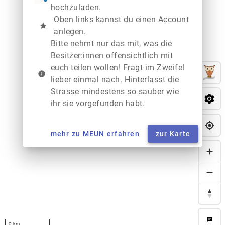
hochzuladen.
Oben links kannst du einen Account
star
anlegen.
Bitte nehmt nur das mit, was die
Besitzer:innen offensichtlich mit
euch teilen wollen! Fragt im Zweifel
info
lieber einmal nach. Hinterlasst die
Strasse mindestens so sauber wie
ihr sie vorgefunden habt.
mehr zu MEUN erfahren
zur Karte
chat
2 km