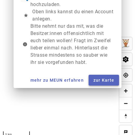
hochzuladen.
Oben links kannst du einen Account
star
anlegen.
Bitte nehmt nur das mit, was die
Besitzer:innen offensichtlich mit
euch teilen wollen! Fragt im Zweifel
info
lieber einmal nach. Hinterlasst die
Strasse mindestens so sauber wie
ihr sie vorgefunden habt.
mehr zu MEUN erfahren
zur Karte
chat
2 km