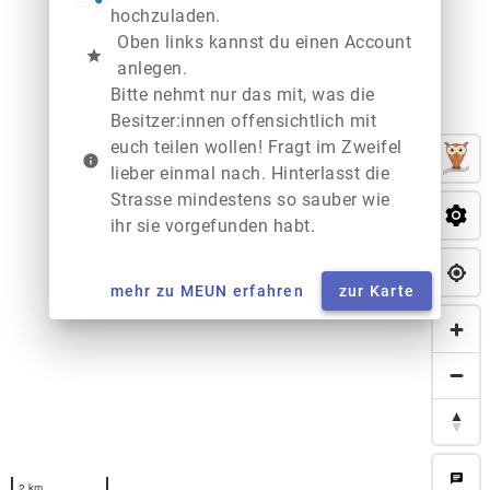
hochzuladen.
Oben links kannst du einen Account
star
anlegen.
Bitte nehmt nur das mit, was die
Besitzer:innen offensichtlich mit
euch teilen wollen! Fragt im Zweifel
info
lieber einmal nach. Hinterlasst die
Strasse mindestens so sauber wie
ihr sie vorgefunden habt.
mehr zu MEUN erfahren
zur Karte
chat
2 km