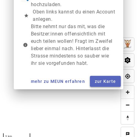
hochzuladen.
Oben links kannst du einen Account
star
anlegen.
Bitte nehmt nur das mit, was die
Besitzer:innen offensichtlich mit
euch teilen wollen! Fragt im Zweifel
info
lieber einmal nach. Hinterlasst die
Strasse mindestens so sauber wie
ihr sie vorgefunden habt.
mehr zu MEUN erfahren
zur Karte
chat
2 km