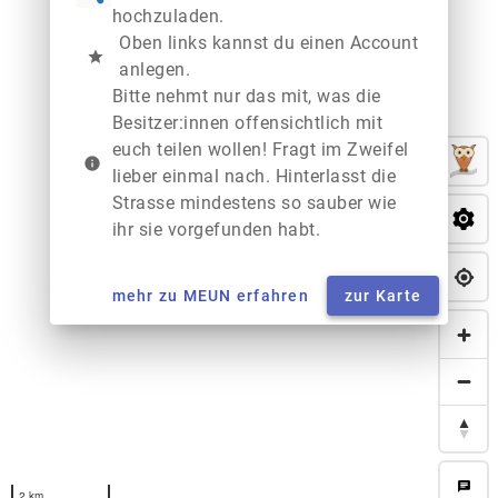
hochzuladen.
Oben links kannst du einen Account
star
anlegen.
Bitte nehmt nur das mit, was die
Besitzer:innen offensichtlich mit
euch teilen wollen! Fragt im Zweifel
info
lieber einmal nach. Hinterlasst die
Strasse mindestens so sauber wie
ihr sie vorgefunden habt.
mehr zu MEUN erfahren
zur Karte
chat
2 km