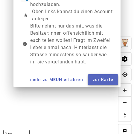
hochzuladen.
Oben links kannst du einen Account
star
anlegen.
Bitte nehmt nur das mit, was die
Besitzer:innen offensichtlich mit
euch teilen wollen! Fragt im Zweifel
info
lieber einmal nach. Hinterlasst die
Strasse mindestens so sauber wie
ihr sie vorgefunden habt.
mehr zu MEUN erfahren
zur Karte
chat
2 km