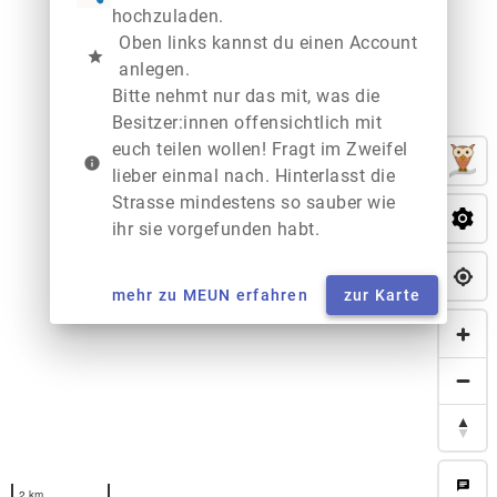
hochzuladen.
Oben links kannst du einen Account
star
anlegen.
Bitte nehmt nur das mit, was die
Besitzer:innen offensichtlich mit
euch teilen wollen! Fragt im Zweifel
info
lieber einmal nach. Hinterlasst die
Strasse mindestens so sauber wie
ihr sie vorgefunden habt.
mehr zu MEUN erfahren
zur Karte
chat
2 km