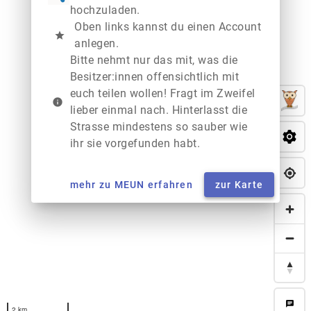
hochzuladen.
Oben links kannst du einen Account
star
anlegen.
Bitte nehmt nur das mit, was die
Besitzer:innen offensichtlich mit
euch teilen wollen! Fragt im Zweifel
info
lieber einmal nach. Hinterlasst die
Strasse mindestens so sauber wie
ihr sie vorgefunden habt.
mehr zu MEUN erfahren
zur Karte
chat
2 km