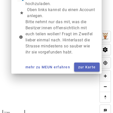
hochzuladen.
Oben links kannst du einen Account
star
anlegen.
Bitte nehmt nur das mit, was die
Besitzer:innen offensichtlich mit
euch teilen wollen! Fragt im Zweifel
info
lieber einmal nach. Hinterlasst die
Strasse mindestens so sauber wie
ihr sie vorgefunden habt.
mehr zu MEUN erfahren
zur Karte
chat
2 km