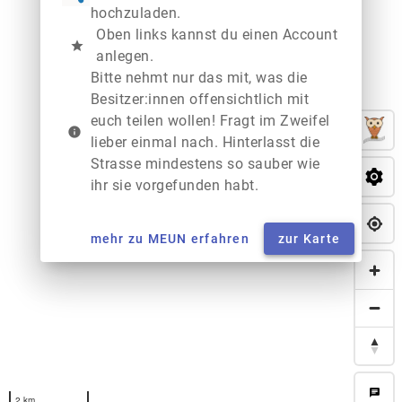
hochzuladen.
Oben links kannst du einen Account
star
anlegen.
Bitte nehmt nur das mit, was die
Besitzer:innen offensichtlich mit
euch teilen wollen! Fragt im Zweifel
info
lieber einmal nach. Hinterlasst die
Strasse mindestens so sauber wie
ihr sie vorgefunden habt.
mehr zu MEUN erfahren
zur Karte
chat
2 km