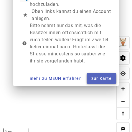
hochzuladen.
Oben links kannst du einen Account
star
anlegen.
Bitte nehmt nur das mit, was die
Besitzer:innen offensichtlich mit
euch teilen wollen! Fragt im Zweifel
info
lieber einmal nach. Hinterlasst die
Strasse mindestens so sauber wie
ihr sie vorgefunden habt.
mehr zu MEUN erfahren
zur Karte
chat
2 km