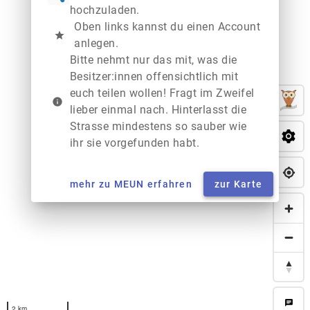
hochzuladen.
Oben links kannst du einen Account
star
anlegen.
Bitte nehmt nur das mit, was die
Besitzer:innen offensichtlich mit
euch teilen wollen! Fragt im Zweifel
info
lieber einmal nach. Hinterlasst die
Strasse mindestens so sauber wie
ihr sie vorgefunden habt.
mehr zu MEUN erfahren
zur Karte
chat
2 km