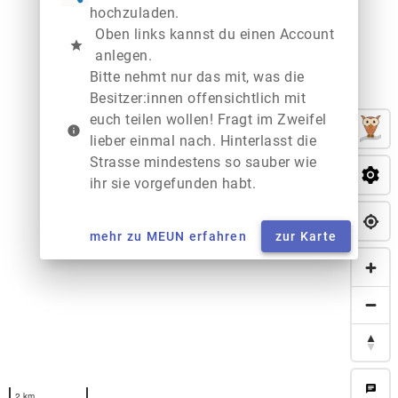
hochzuladen.
Oben links kannst du einen Account
star
anlegen.
Bitte nehmt nur das mit, was die
Besitzer:innen offensichtlich mit
euch teilen wollen! Fragt im Zweifel
info
lieber einmal nach. Hinterlasst die
Strasse mindestens so sauber wie
ihr sie vorgefunden habt.
mehr zu MEUN erfahren
zur Karte
chat
2 km