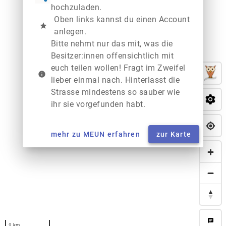
hochzuladen.
Oben links kannst du einen Account
star
anlegen.
Bitte nehmt nur das mit, was die
Besitzer:innen offensichtlich mit
euch teilen wollen! Fragt im Zweifel
info
lieber einmal nach. Hinterlasst die
Strasse mindestens so sauber wie
ihr sie vorgefunden habt.
mehr zu MEUN erfahren
zur Karte
chat
2 km