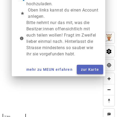
hochzuladen.
Oben links kannst du einen Account
star
anlegen.
Bitte nehmt nur das mit, was die
Besitzer:innen offensichtlich mit
euch teilen wollen! Fragt im Zweifel
info
lieber einmal nach. Hinterlasst die
Strasse mindestens so sauber wie
ihr sie vorgefunden habt.
mehr zu MEUN erfahren
zur Karte
chat
2 km