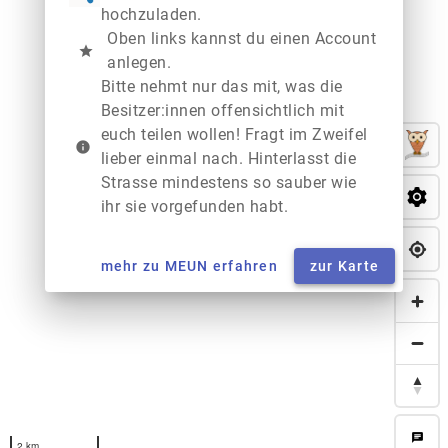
hochzuladen.
Oben links kannst du einen Account
star
anlegen.
Bitte nehmt nur das mit, was die
Besitzer:innen offensichtlich mit
euch teilen wollen! Fragt im Zweifel
info
lieber einmal nach. Hinterlasst die
Strasse mindestens so sauber wie
ihr sie vorgefunden habt.
mehr zu MEUN erfahren
zur Karte
chat
2 km