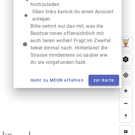
hochzuladen.
Oben links kannst du einen Account
star
anlegen.
Bitte nehmt nur das mit, was die
Besitzer:innen offensichtlich mit
euch teilen wollen! Fragt im Zweifel
info
lieber einmal nach. Hinterlasst die
Strasse mindestens so sauber wie
ihr sie vorgefunden habt.
mehr zu MEUN erfahren
zur Karte
chat
2 km