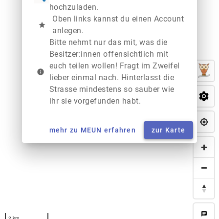
hochzuladen.
Oben links kannst du einen Account
star
anlegen.
Bitte nehmt nur das mit, was die
Besitzer:innen offensichtlich mit
euch teilen wollen! Fragt im Zweifel
info
lieber einmal nach. Hinterlasst die
Strasse mindestens so sauber wie
ihr sie vorgefunden habt.
mehr zu MEUN erfahren
zur Karte
chat
2 km