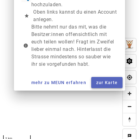
hochzuladen.
Oben links kannst du einen Account
star
anlegen.
Bitte nehmt nur das mit, was die
Besitzer:innen offensichtlich mit
euch teilen wollen! Fragt im Zweifel
info
lieber einmal nach. Hinterlasst die
Strasse mindestens so sauber wie
ihr sie vorgefunden habt.
mehr zu MEUN erfahren
zur Karte
chat
2 km