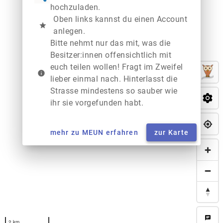
hochzuladen.
Oben links kannst du einen Account
star
anlegen.
Bitte nehmt nur das mit, was die
Besitzer:innen offensichtlich mit
euch teilen wollen! Fragt im Zweifel
info
lieber einmal nach. Hinterlasst die
Strasse mindestens so sauber wie
ihr sie vorgefunden habt.
mehr zu MEUN erfahren
zur Karte
chat
2 km