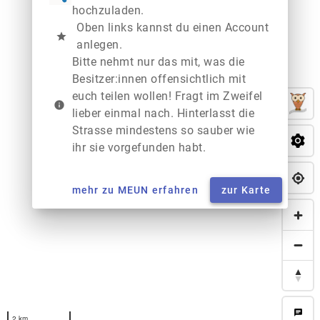
hochzuladen.
Oben links kannst du einen Account
star
anlegen.
Bitte nehmt nur das mit, was die
Besitzer:innen offensichtlich mit
euch teilen wollen! Fragt im Zweifel
info
lieber einmal nach. Hinterlasst die
Strasse mindestens so sauber wie
ihr sie vorgefunden habt.
mehr zu MEUN erfahren
zur Karte
chat
2 km