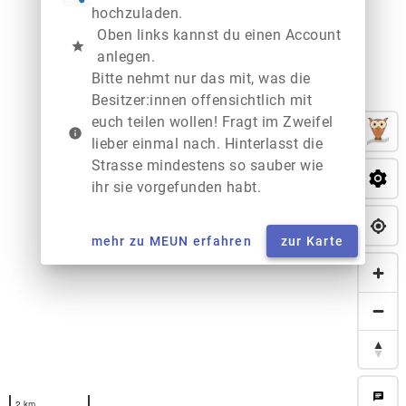
hochzuladen.
Oben links kannst du einen Account
star
anlegen.
Bitte nehmt nur das mit, was die
Besitzer:innen offensichtlich mit
euch teilen wollen! Fragt im Zweifel
info
lieber einmal nach. Hinterlasst die
Strasse mindestens so sauber wie
ihr sie vorgefunden habt.
mehr zu MEUN erfahren
zur Karte
chat
2 km