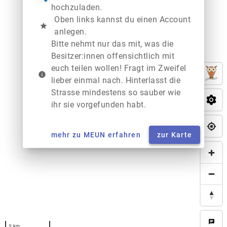
hochzuladen.
Oben links kannst du einen Account
star
anlegen.
Bitte nehmt nur das mit, was die
Besitzer:innen offensichtlich mit
euch teilen wollen! Fragt im Zweifel
info
lieber einmal nach. Hinterlasst die
Strasse mindestens so sauber wie
ihr sie vorgefunden habt.
mehr zu MEUN erfahren
zur Karte
chat
2 km