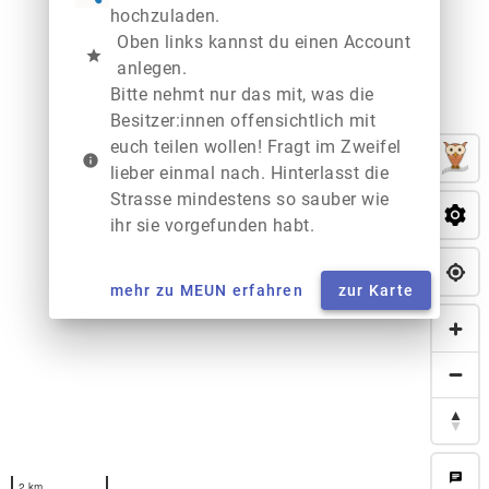
hochzuladen.
Oben links kannst du einen Account
star
anlegen.
Bitte nehmt nur das mit, was die
Besitzer:innen offensichtlich mit
euch teilen wollen! Fragt im Zweifel
info
lieber einmal nach. Hinterlasst die
Strasse mindestens so sauber wie
ihr sie vorgefunden habt.
mehr zu MEUN erfahren
zur Karte
chat
2 km