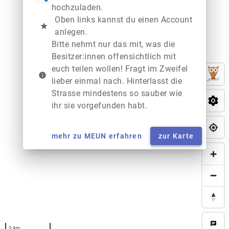
hochzuladen.
Oben links kannst du einen Account
star
anlegen.
Bitte nehmt nur das mit, was die
Besitzer:innen offensichtlich mit
euch teilen wollen! Fragt im Zweifel
info
lieber einmal nach. Hinterlasst die
Strasse mindestens so sauber wie
ihr sie vorgefunden habt.
mehr zu MEUN erfahren
zur Karte
chat
2 km