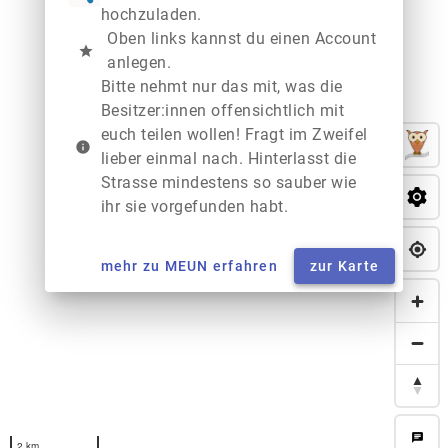
hochzuladen.
Oben links kannst du einen Account
star
anlegen.
Bitte nehmt nur das mit, was die
Besitzer:innen offensichtlich mit
euch teilen wollen! Fragt im Zweifel
info
lieber einmal nach. Hinterlasst die
Strasse mindestens so sauber wie
ihr sie vorgefunden habt.
mehr zu MEUN erfahren
zur Karte
chat
2 km