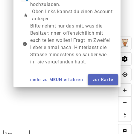
hochzuladen.
Oben links kannst du einen Account
star
anlegen.
Bitte nehmt nur das mit, was die
Besitzer:innen offensichtlich mit
euch teilen wollen! Fragt im Zweifel
info
lieber einmal nach. Hinterlasst die
Strasse mindestens so sauber wie
ihr sie vorgefunden habt.
mehr zu MEUN erfahren
zur Karte
chat
2 km