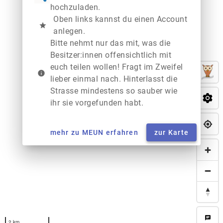
hochzuladen.
Oben links kannst du einen Account
star
anlegen.
Bitte nehmt nur das mit, was die
Besitzer:innen offensichtlich mit
euch teilen wollen! Fragt im Zweifel
info
lieber einmal nach. Hinterlasst die
Strasse mindestens so sauber wie
ihr sie vorgefunden habt.
mehr zu MEUN erfahren
zur Karte
chat
2 km