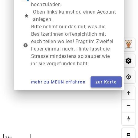
hochzuladen.
Oben links kannst du einen Account
star
anlegen.
Bitte nehmt nur das mit, was die
Besitzer:innen offensichtlich mit
euch teilen wollen! Fragt im Zweifel
info
lieber einmal nach. Hinterlasst die
Strasse mindestens so sauber wie
ihr sie vorgefunden habt.
mehr zu MEUN erfahren
zur Karte
chat
2 km