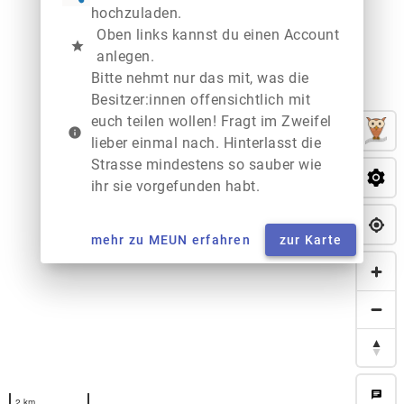
hochzuladen.
Oben links kannst du einen Account
star
anlegen.
Bitte nehmt nur das mit, was die
Besitzer:innen offensichtlich mit
euch teilen wollen! Fragt im Zweifel
info
lieber einmal nach. Hinterlasst die
Strasse mindestens so sauber wie
ihr sie vorgefunden habt.
mehr zu MEUN erfahren
zur Karte
chat
2 km