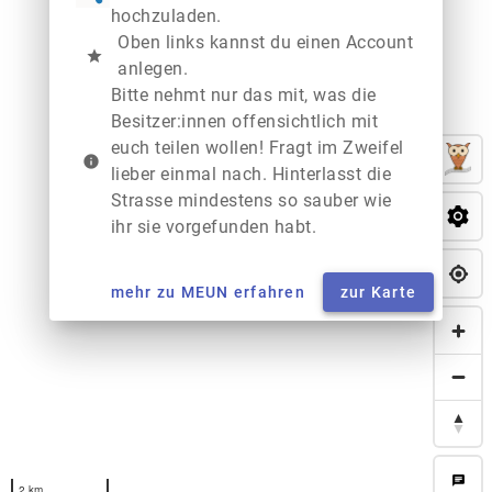
hochzuladen.
Oben links kannst du einen Account
star
anlegen.
Bitte nehmt nur das mit, was die
Besitzer:innen offensichtlich mit
euch teilen wollen! Fragt im Zweifel
info
lieber einmal nach. Hinterlasst die
Strasse mindestens so sauber wie
ihr sie vorgefunden habt.
mehr zu MEUN erfahren
zur Karte
chat
2 km