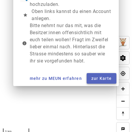
hochzuladen.
Oben links kannst du einen Account
star
anlegen.
Bitte nehmt nur das mit, was die
Besitzer:innen offensichtlich mit
euch teilen wollen! Fragt im Zweifel
info
lieber einmal nach. Hinterlasst die
Strasse mindestens so sauber wie
ihr sie vorgefunden habt.
mehr zu MEUN erfahren
zur Karte
chat
2 km