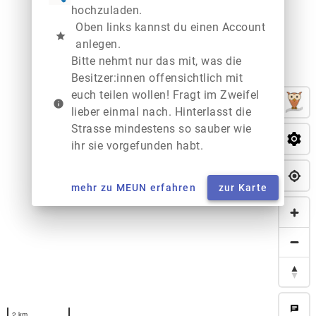
hochzuladen.
Oben links kannst du einen Account
star
anlegen.
Bitte nehmt nur das mit, was die
Besitzer:innen offensichtlich mit
euch teilen wollen! Fragt im Zweifel
info
lieber einmal nach. Hinterlasst die
Strasse mindestens so sauber wie
ihr sie vorgefunden habt.
mehr zu MEUN erfahren
zur Karte
chat
2 km