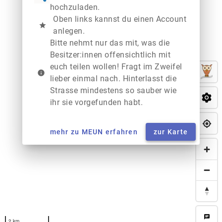
hochzuladen.
Oben links kannst du einen Account
star
anlegen.
Bitte nehmt nur das mit, was die
Besitzer:innen offensichtlich mit
euch teilen wollen! Fragt im Zweifel
info
lieber einmal nach. Hinterlasst die
Strasse mindestens so sauber wie
ihr sie vorgefunden habt.
mehr zu MEUN erfahren
zur Karte
chat
2 km