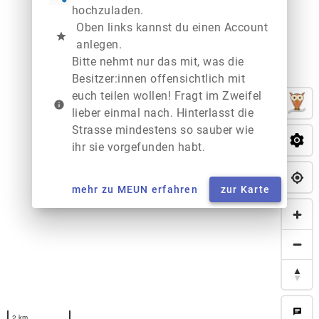
hochzuladen.
Oben links kannst du einen Account
star
anlegen.
Bitte nehmt nur das mit, was die
Besitzer:innen offensichtlich mit
euch teilen wollen! Fragt im Zweifel
info
lieber einmal nach. Hinterlasst die
Strasse mindestens so sauber wie
ihr sie vorgefunden habt.
mehr zu MEUN erfahren
zur Karte
chat
2 km