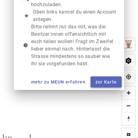
hochzuladen.
Oben links kannst du einen Account
star
anlegen.
Bitte nehmt nur das mit, was die
Besitzer:innen offensichtlich mit
euch teilen wollen! Fragt im Zweifel
info
lieber einmal nach. Hinterlasst die
Strasse mindestens so sauber wie
ihr sie vorgefunden habt.
mehr zu MEUN erfahren
zur Karte
chat
2 km