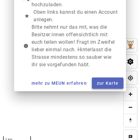
hochzuladen.
Oben links kannst du einen Account
star
anlegen.
Bitte nehmt nur das mit, was die
Besitzer:innen offensichtlich mit
euch teilen wollen! Fragt im Zweifel
info
lieber einmal nach. Hinterlasst die
Strasse mindestens so sauber wie
ihr sie vorgefunden habt.
mehr zu MEUN erfahren
zur Karte
chat
2 km