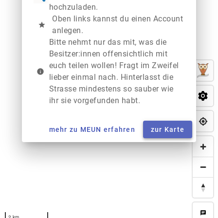
hochzuladen.
Oben links kannst du einen Account
star
anlegen.
Bitte nehmt nur das mit, was die
Besitzer:innen offensichtlich mit
euch teilen wollen! Fragt im Zweifel
info
lieber einmal nach. Hinterlasst die
Strasse mindestens so sauber wie
ihr sie vorgefunden habt.
mehr zu MEUN erfahren
zur Karte
chat
2 km