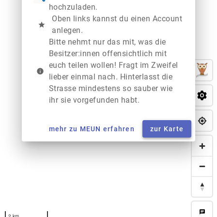
hochzuladen.
Oben links kannst du einen Account
star
anlegen.
Bitte nehmt nur das mit, was die
Besitzer:innen offensichtlich mit
euch teilen wollen! Fragt im Zweifel
info
lieber einmal nach. Hinterlasst die
Strasse mindestens so sauber wie
ihr sie vorgefunden habt.
mehr zu MEUN erfahren
zur Karte
chat
2 km