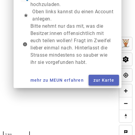
hochzuladen.
Oben links kannst du einen Account
star
anlegen.
Bitte nehmt nur das mit, was die
Besitzer:innen offensichtlich mit
euch teilen wollen! Fragt im Zweifel
info
lieber einmal nach. Hinterlasst die
Strasse mindestens so sauber wie
ihr sie vorgefunden habt.
mehr zu MEUN erfahren
zur Karte
chat
2 km