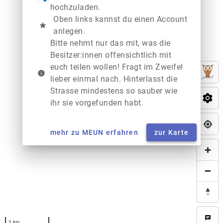
hochzuladen.
Oben links kannst du einen Account
star
anlegen.
Bitte nehmt nur das mit, was die
Besitzer:innen offensichtlich mit
euch teilen wollen! Fragt im Zweifel
info
lieber einmal nach. Hinterlasst die
Strasse mindestens so sauber wie
ihr sie vorgefunden habt.
mehr zu MEUN erfahren
zur Karte
chat
2 km