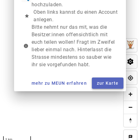
hochzuladen.
Oben links kannst du einen Account
star
anlegen.
Bitte nehmt nur das mit, was die
Besitzer:innen offensichtlich mit
euch teilen wollen! Fragt im Zweifel
info
lieber einmal nach. Hinterlasst die
Strasse mindestens so sauber wie
ihr sie vorgefunden habt.
mehr zu MEUN erfahren
zur Karte
chat
2 km