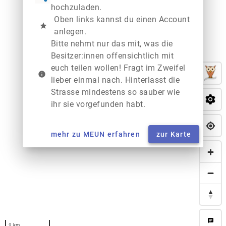
hochzuladen.
Oben links kannst du einen Account
star
anlegen.
Bitte nehmt nur das mit, was die
Besitzer:innen offensichtlich mit
euch teilen wollen! Fragt im Zweifel
info
lieber einmal nach. Hinterlasst die
Strasse mindestens so sauber wie
ihr sie vorgefunden habt.
mehr zu MEUN erfahren
zur Karte
chat
2 km