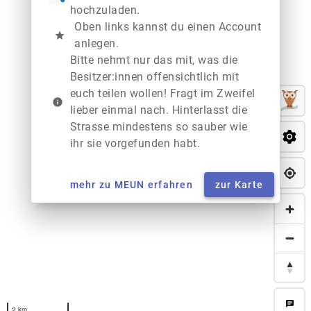
hochzuladen.
Oben links kannst du einen Account
star
anlegen.
Bitte nehmt nur das mit, was die
Besitzer:innen offensichtlich mit
euch teilen wollen! Fragt im Zweifel
info
lieber einmal nach. Hinterlasst die
Strasse mindestens so sauber wie
ihr sie vorgefunden habt.
mehr zu MEUN erfahren
zur Karte
chat
2 km