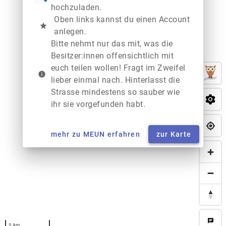
hochzuladen.
Oben links kannst du einen Account
star
anlegen.
Bitte nehmt nur das mit, was die
Besitzer:innen offensichtlich mit
euch teilen wollen! Fragt im Zweifel
info
lieber einmal nach. Hinterlasst die
Strasse mindestens so sauber wie
ihr sie vorgefunden habt.
mehr zu MEUN erfahren
zur Karte
chat
2 km