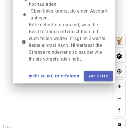
hochzuladen.
Oben links kannst du einen Account
star
anlegen.
Bitte nehmt nur das mit, was die
Besitzer:innen offensichtlich mit
euch teilen wollen! Fragt im Zweifel
info
lieber einmal nach. Hinterlasst die
Strasse mindestens so sauber wie
ihr sie vorgefunden habt.
mehr zu MEUN erfahren
zur Karte
chat
2 km