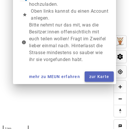
hochzuladen.
Oben links kannst du einen Account
star
anlegen.
Bitte nehmt nur das mit, was die
Besitzer:innen offensichtlich mit
euch teilen wollen! Fragt im Zweifel
info
lieber einmal nach. Hinterlasst die
Strasse mindestens so sauber wie
ihr sie vorgefunden habt.
mehr zu MEUN erfahren
zur Karte
chat
2 km