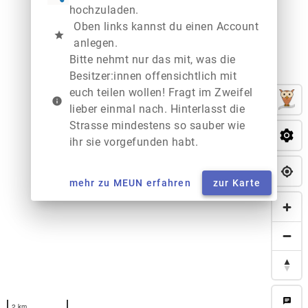
hochzuladen.
Oben links kannst du einen Account
star
anlegen.
Bitte nehmt nur das mit, was die
Besitzer:innen offensichtlich mit
euch teilen wollen! Fragt im Zweifel
info
lieber einmal nach. Hinterlasst die
Strasse mindestens so sauber wie
ihr sie vorgefunden habt.
mehr zu MEUN erfahren
zur Karte
chat
2 km